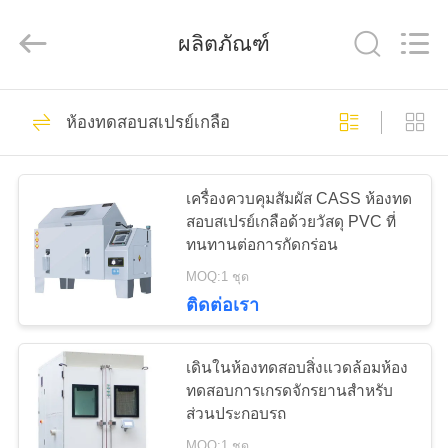
Co.,
Ltd..
All
ผลิตภัณฑ์
Rights
Reserved.
Developed
by
ECER
83
บ้าน
ห้องทดสอบสเปรย์เกลือ
เครื่องทดสอบความ
สินค้า
แข็งไมโครวิคเกอร์
เครื่องควบคุมสัมผัส CASS ห้องทด
สอบสเปรย์เกลือด้วยวัสดุ PVC ที่
ทนทานต่อการกัดกร่อน
วิดีโอ
MOQ:1 ชุด
ติดต่อเรา
77
เกี่ยว
เครื่องทดสอบความ
เดินในห้องทดสอบสิ่งแวดล้อมห้อง
กับ
ทดสอบการเกรดจักรยานสําหรับ
แข็งวิคเกอร์
ส่วนประกอบรถ
เรา
MOQ:1 ชุด