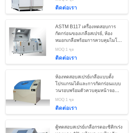
ติดต่อเรา
ทัวร์
134
ASTM B117 เครื่องทดสอบการ
โรงงาน
เครื่องทดสอบความ
กัดกร่อนของเกลือสเปรย์, ห้อง
หมอกเกลือพร้อมการควบคุมไมโคร
คอมพิวเตอร์
แข็ง Rockwell
MOQ:1 ชุด
การ
ติดต่อเรา
ควบคุม
ห้องทดสอบสเปรย์เกลือแบบตั้ง
คุณภาพ
โปรแกรมได้และการกัดกร่อนแบบ
95
วนรอบพร้อมตัวควบคุมหน้าจอ
เครื่องทดสอบความ
สัมผัส
MOQ:1 ชุด
แผนผัง
ติดต่อเรา
แข็ง Brinell
เว็บไซต์
ตู้ทดสอบสเปรย์เกลือกรดอะซิติกเร่ง