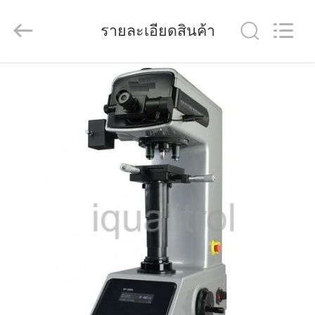
Quality
Control
Technology
รายละเอียดสินค้า
Co.,
Ltd..
All
Rights
Reserved.
บ้าน
Developed
by
ECER
สินค้า
วิดีโอ
เกี่ยว
กับ
เรา