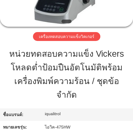
ทัวร์
โรงงาน
เครื่องทดสอบความแข็งวิคเกอร์
หน่วยทดสอบความแข็ง Vickers
การ
โหลดต่ำป้อมปืนอัตโนมัติพร้อม
ควบคุม
เครื่องพิมพ์ความร้อน / ชุดข้อ
คุณภาพ
จำกัด
แผนผัง
iqualitrol
ชื่อแบรนด์:
เว็บไซต์
หมายเลขรุ่น:
ไอวิค-475HW