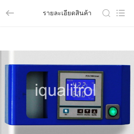
Technology
Co.,
Ltd..
รายละเอียดสินค้า
All
Rights
Reserved.
Developed
by
บ้าน
ECER
สินค้า
วิดีโอ
เกี่ยว
กับ
เรา