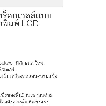
งร็อกเวลล์แบบ
่องพิมพ์ LCD
ckwell มีลักษณะใหม่,
ิวเตอร์.
ป็นเครื่องทดสอบความแข็ง
แข็งของพื้นผิวประกอบด้วย
องดึงลูกเหล็กที่แข็งแรง