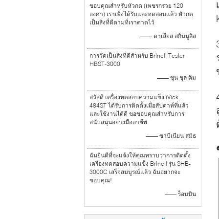
ขอบคุณสำหรับหัวกด (เพชรกรวย 120
องศา) เราเพิ่งได้รับและทดสอบแล้ว หัวกด
เป็นสิ่งที่ดีตามที่เราคาดไว้
—— ดาเลียส สกินนูลิส
การวัดเป็นสิ่งที่ดีสำหรับ Brinell Tester
HBST-3000
—— ซุน ชุล คิม
สวัสดี เครื่องทดสอบความแข็ง iVick-
484ST ได้รับการติดตั้งเมื่อสัปดาห์ที่แล้ว
และใช้งานได้ดี ขอขอบคุณสำหรับการ
สนับสนุนอย่างมืออาชีพ
—— ซาบีเนียน สมิธ
ฉันยินดีที่จะแจ้งให้คุณทราบว่าการติดตั้ง
เครื่องทดสอบความแข็ง Brinell รุ่น SHB-
3000C เสร็จสมบูรณ์แล้ว ฉันอยากจะ
ขอบคุณ!
—— ร็อบบิน