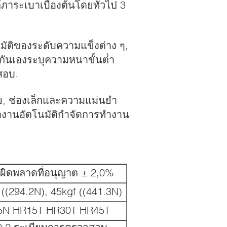
้ภาระเบาเบื้องต้นโดยทั่วไป 3
มัติของระดับความแข็งต่าง ๆ,
ันเองระบุความหนาขั้นต่ํา
สอบ.
ย, ช่องเล็กและความแม่นยํา
ํางานอัตโนมัติกําจัดการทํางาน
มผิดพลาดที่อนุญาต ± 2,0%
 ((294.2N), 45kgf ((441.3N)
5N HR15T HR30T HR45T