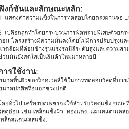
ฟังก์ชันและลักษณะหลัก:
1. แสดงค่าความแข็งในการทดสอบโดยตรงผ่านจอ L
2. เปลือกถูกทําโดยกระบวนการพัดทรายพิเศษด้วยกระ
ตอน โครงสร้างมีความมั่นคงโดยไม่มีการปรับปรุง
แวดล้อมที่ค่อนข้างรุนแรงรถมีสีระดับสูงและความสา
ข่วนมันยังสดใสเป็นสินค้าใหม่มาหลายปี
การใช้งาน:
ขนาดพื้นผิวของร็อคเวลล์ใช้ในการทดสอบวัสดุที่บางเก
ขนาดปกติหรือนอกช่วงปกติ
โดยทั่วไป เครื่องบดเพชรจะใช้สําหรับวัสดุแข็ง ขณะที
วัสดุอ่อน เช่น เหล็กแข็งผิว, ทองแดง, แผ่นสแตนเลสอ
เหล็กสแตนเลสแข็ง;