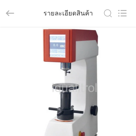
Technology
Co.,
Ltd..
รายละเอียดสินค้า
All
Rights
Reserved.
Developed
by
บ้าน
ECER
สินค้า
วิดีโอ
เกี่ยว
กับ
เรา