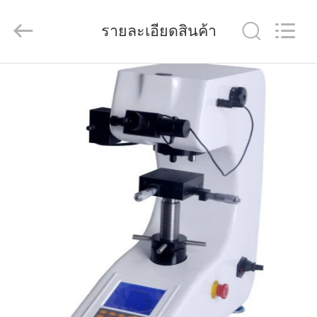
Control
Technology
Co.,
รายละเอียดสินค้า
Ltd..
All
Rights
Reserved.
Developed
บ้าน
by
ECER
สินค้า
วิดีโอ
เกี่ยว
กับ
เรา