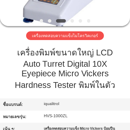
ทัวร์
โรงงาน
เครื่องทดสอบความแข็งไมโครวิคเกอร์
เครื่องพิมพ์ขนาดใหญ่ LCD
การ
Auto Turret Digital 10X
ควบคุม
Eyepiece Micro Vickers
คุณภาพ
Hardness Tester พิมพ์ในตัว
แผนผัง
iqualitrol
ชื่อแบรนด์:
เว็บไซต์
HVS-1000ZL
หมายเลขรุ่น:
เน้น ๆ:
เครื่องทดสอบความแข็ง Micro Vickers ป้อมปืน