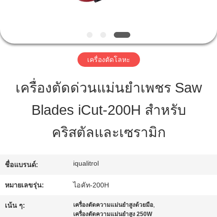
ทัวร์
โรงงาน
เครื่องตัดโลหะ
เครื่องตัดด่วนแม่นยําเพชร Saw
การ
Blades iCut-200H สําหรับ
ควบคุม
คริสตัลและเซรามิก
คุณภาพ
iqualitrol
ชื่อแบรนด์:
แผนผัง
หมายเลขรุ่น:
ไอคัท-200H
เว็บไซต์
,
เน้น ๆ:
เครื่องตัดความแม่นยำสูงด้วยมือ
เครื่องตัดความแม่นยำสูง 250W