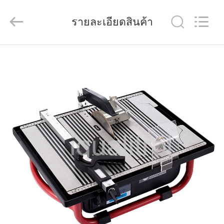
Technology
Co.,
Ltd..
รายละเอียดสินค้า
All
Rights
Reserved.
Developed
by
บ้าน
ECER
สินค้า
วิดีโอ
เกี่ยว
กับ
เรา