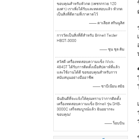
ขอบคุณสำหรับหัวกด (เพชรกรวย 120
องศา) เราเพิ่งได้รับและทดสอบแล้ว หัวกด
เป็นสิ่งที่ดีตามที่เราคาดไว้
—— ดาเลียส สกินนูลิส
การวัดเป็นสิ่งที่ดีสำหรับ Brinell Tester
HBST-3000
—— ซุน ชุล คิม
สวัสดี เครื่องทดสอบความแข็ง iVick-
484ST ได้รับการติดตั้งเมื่อสัปดาห์ที่แล้ว
และใช้งานได้ดี ขอขอบคุณสำหรับการ
สนับสนุนอย่างมืออาชีพ
—— ซาบีเนียน สมิธ
ฉันยินดีที่จะแจ้งให้คุณทราบว่าการติดตั้ง
เครื่องทดสอบความแข็ง Brinell รุ่น SHB-
3000C เสร็จสมบูรณ์แล้ว ฉันอยากจะ
ขอบคุณ!
—— ร็อบบิน