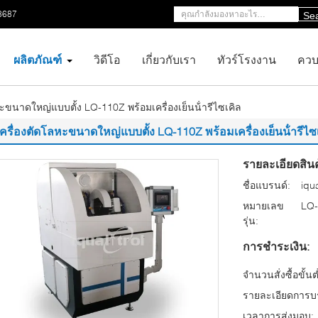
8687
Se
ผลิตภัณฑ์
วิดีโอ
เกี่ยวกับเรา
ทัวร์โรงงาน
ควบ
หะขนาดใหญ่แบบตั้ง LQ-110Z พร้อมเครื่องเย็นน้ํารีไซเคิล
เครื่องตัดโลหะขนาดใหญ่แบบตั้ง LQ-110Z พร้อมเครื่องเย็นน้ํารีไซ
รายละเอียดสินค
ชื่อแบรนด์:
iqua
หมายเลข
LQ
รุ่น:
การชำระเงิน:
จำนวนสั่งซื้อขั้นต
รายละเอียดการบร
เวลาการส่งมอบ: