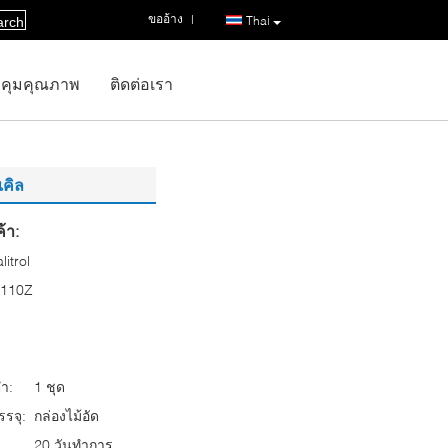
ขออ้าง
|
Thai
arch
คุมคุณภาพ
ติดต่อเรา
เคิล
้า:
litrol
-110Z
่ำ:
1 ชุด
รจุ:
กล่องไม้อัด
20 วันทำการ