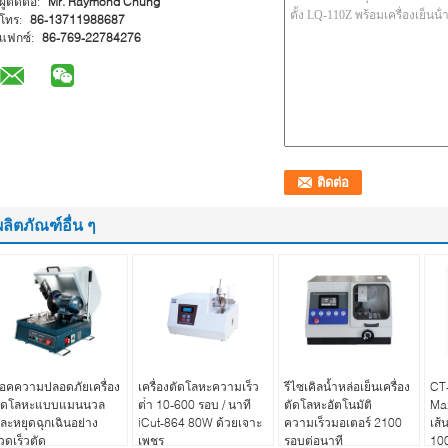
ผู้ติดต่อ:
Mr. Raymond Chung
โทร:
86-13711988687
แฟกซ์:
86-769-22784276
ผลิตภัณฑ์อื่น ๆ
็อคความปลอดภัยเครื่อง
เครื่องตัดโลหะความเร็ว
รีไซเคิลน้ำหล่อเย็นเครื่อง
CT-
ัดโลหะแบบแมนนวล
ต่ํา 10-600 รอบ / นาที
ตัดโลหะอัตโนมัติ
Max
ละหยุดฉุกเฉินอย่าง
iCut-864 80W ด้วยเจาะ
ความเร็วมอเตอร์ 2100
เส้
วดเร็วตัด
เพชร
รอบต่อนาที
10