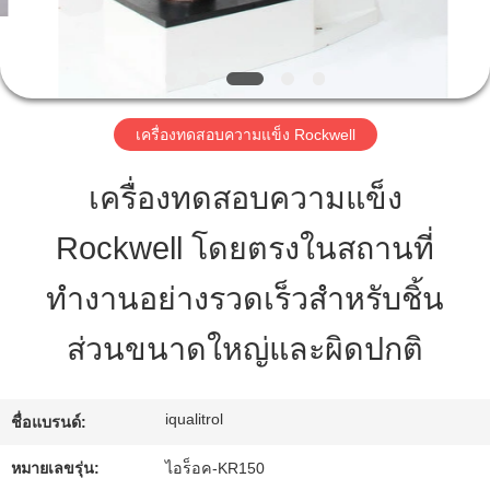
ทัวร์
โรงงาน
เครื่องทดสอบความแข็ง Rockwell
เครื่องทดสอบความแข็ง
การ
Rockwell โดยตรงในสถานที่
ควบคุม
ทำงานอย่างรวดเร็วสำหรับชิ้น
คุณภาพ
ส่วนขนาดใหญ่และผิดปกติ
แผนผัง
iqualitrol
ชื่อแบรนด์:
เว็บไซต์
หมายเลขรุ่น:
ไอร็อค-KR150