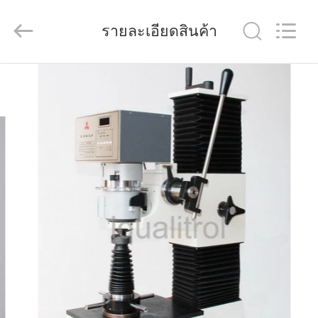
Dongguan
Quality
Control
รายละเอียดสินค้า
Technology
Co.,
Ltd..
All
Rights
บ้าน
Reserved.
Developed
by
ECER
สินค้า
วิดีโอ
เกี่ยว
กับ
เรา