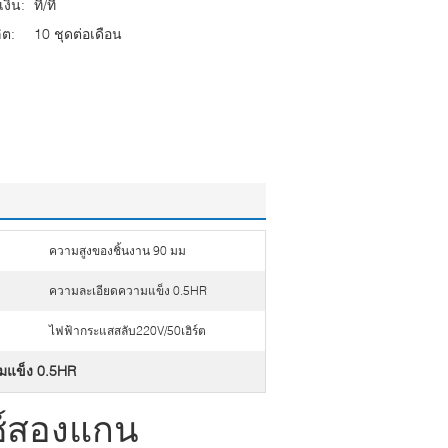
งิน:
ที/ที
ต:
10 ชุดต่อเดือน
ความสูงของชิ้นงาน 90 มม
ความละเอียดความแข็ง 0.5HR
ไฟฟ้ากระแสสลับ220V/50เฮิร์ต
มแข็ง 0.5HR
ซ์สองแกน