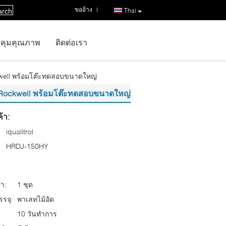
ขออ้าง
|
Thai
arch
คุมคุณภาพ
ติดต่อเรา
well พร้อมโต๊ะทดสอบขนาดใหญ่
 Rockwell พร้อมโต๊ะทดสอบขนาดใหญ่
้า:
iqualitrol
HRDJ-150HY
่ำ:
1 ชุด
รจุ:
พาเลทไม้อัด
10 วันทำการ