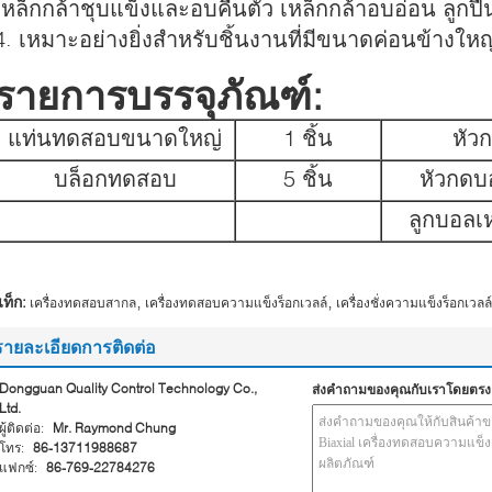
เหล็กกล้าชุบแข็งและอบคืนตัว เหล็กกล้าอบอ่อน ลูกปืน
4. เหมาะอย่างยิ่งสำหรับชิ้นงานที่มีขนาดค่อนข้างใหญ
รายการบรรจุภัณฑ์:
แท่นทดสอบขนาดใหญ่
1 ชิ้น
หัว
บล็อกทดสอบ
5 ชิ้น
หัวกดบ
ลูกบอลเ
,
,
ท็ก:
เครื่องทดสอบสากล
เครื่องทดสอบความแข็งร็อกเวลล์
เครื่องชั่งความแข็งร็อกเวลล์
รายละเอียดการติดต่อ
Dongguan Quality Control Technology Co.,
ส่งคำถามของคุณกับเราโดยตรง
Ltd.
ผู้ติดต่อ:
Mr. Raymond Chung
โทร:
86-13711988687
แฟกซ์:
86-769-22784276