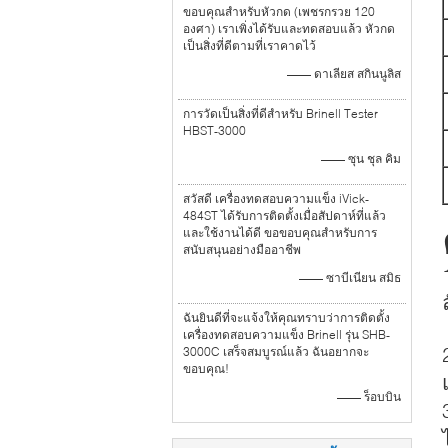
ขอบคุณสำหรับหัวกด (เพชรกรวย 120
องศา) เราเพิ่งได้รับและทดสอบแล้ว หัวกด
เป็นสิ่งที่ดีตามที่เราคาดไว้
—— ดาเลียส สกินนูลิส
การวัดเป็นสิ่งที่ดีสำหรับ Brinell Tester
HBST-3000
—— ซุน ชุล คิม
สวัสดี เครื่องทดสอบความแข็ง iVick-
484ST ได้รับการติดตั้งเมื่อสัปดาห์ที่แล้ว
และใช้งานได้ดี ขอขอบคุณสำหรับการ
สนับสนุนอย่างมืออาชีพ
—— ซาบีเนียน สมิธ
ฉันยินดีที่จะแจ้งให้คุณทราบว่าการติดตั้ง
เครื่องทดสอบความแข็ง Brinell รุ่น SHB-
3000C เสร็จสมบูรณ์แล้ว ฉันอยากจะ
ขอบคุณ!
—— ร็อบบิน