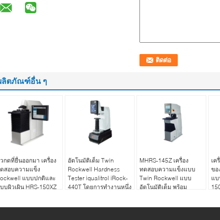
ผลิตภัณฑ์อื่น ๆ
ัวกดที่ยื่นออกมา เครื่อง
อัตโนมัติเต็ม Twin
MHRS-145Z เครื่อง
เค
ดสอบความแข็ง
Rockwell Hardness
ทดสอบความแข็งแบบ
ของ
ockwell แบบปกติและ
Tester iqualitrol iRock-
Twin Rockwell แบบ
แบบ
บบผิวเผิน HRS-150XZ
440T โดยการทํางานหนึ่ง
อัตโนมัติเต็ม พร้อม
15
คีย์
เซ็นเซอร์การขยับความ
แม่นยํา