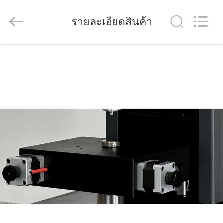
Quality
Control
Technology
รายละเอียดสินค้า
Co.,
Ltd..
All
Rights
Reserved.
บ้าน
Developed
by
ECER
สินค้า
วิดีโอ
เกี่ยว
กับ
เรา