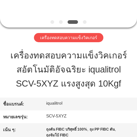
ทัวร์
โรงงาน
เครื่องทดสอบความแข็งวิคเกอร์
เครื่องทดสอบความแข็งวิคเกอร์
การ
สอัตโนมัติอัจฉริยะ iqualitrol
ควบคุม
SCV-5XYZ แรงสูงสุด 10Kgf
คุณภาพ
iqualitrol
ชื่อแบรนด์:
แผนผัง
SCV-5XYZ
หมายเลขรุ่น:
เว็บไซต์
,
,
เน้น ๆ:
ถุงตัน FIBC บริสุทธิ์ 100%
ถุง PP FIBC ตัน
ถุงจัมโบ้ FIBC