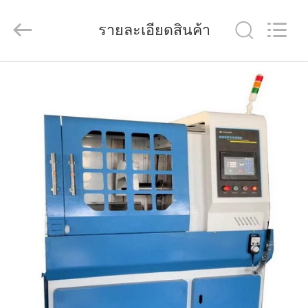
Technology
Co.,
Ltd..
รายละเอียดสินค้า
All
Rights
Reserved.
Developed
by
บ้าน
ECER
สินค้า
วิดีโอ
เกี่ยว
กับ
เรา