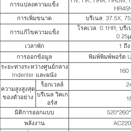
HV, HK, HRA, HRBW, 
การแปลงความแข็ง
HR45
การเพิ่มขนาด
บรีเนล: 37.5X, 75
โรคเวล: 0.1HR; บรีเ
การแก้ไขความแข็ง
0.25
เวลาพัก
1 ถึง
การออกข้อมูล
พิมพ์พิมพ์พอร์ต
ระยะทางระหว่างศูนย์กลาง
160 
Indenter และผนัง
ร็อกเวลล์
2
ความสูงสูงสุด
บรีเนล วิคเก
ของตัวอย่าง
1
อร์ส
มิติการออกแบบ
520*260*
พลังงาน
AC220