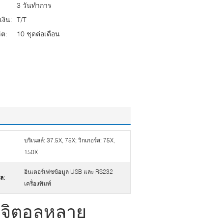
3 วันทำการ
งิน:
T/T
ต:
10 ชุดต่อเดือน
บริเนลล์: 37.5X, 75X; วิกเกอร์ส: 75X,
150X
อินเตอร์เฟซข้อมูล USB และ RS232
ล:
เครื่องพิมพ์
ิจิตอลหลาย