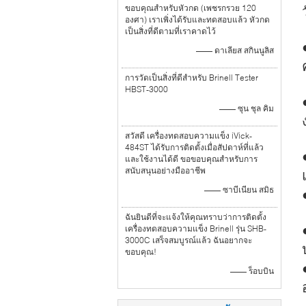
ขอบคุณสำหรับหัวกด (เพชรกรวย 120
องศา) เราเพิ่งได้รับและทดสอบแล้ว หัวกด
เป็นสิ่งที่ดีตามที่เราคาดไว้
—— ดาเลียส สกินนูลิส
การวัดเป็นสิ่งที่ดีสำหรับ Brinell Tester
HBST-3000
—— ซุน ชุล คิม
สวัสดี เครื่องทดสอบความแข็ง iVick-
484ST ได้รับการติดตั้งเมื่อสัปดาห์ที่แล้ว
และใช้งานได้ดี ขอขอบคุณสำหรับการ
สนับสนุนอย่างมืออาชีพ
—— ซาบีเนียน สมิธ
ฉันยินดีที่จะแจ้งให้คุณทราบว่าการติดตั้ง
เครื่องทดสอบความแข็ง Brinell รุ่น SHB-
3000C เสร็จสมบูรณ์แล้ว ฉันอยากจะ
ขอบคุณ!
—— ร็อบบิน