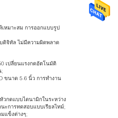
บให้เหมาะสม การออกแบบรูป
ิจิทัล ไม่มีความผิดพลาด
 เปลี่ยนแรงกดอัตโนมัติ
น;
CD ขนาด 5.6 นิ้ว การทำงาน
ลหัวกดแบบไดนามิกในระหว่าง
านะการทดสอบแบบเรียลไทม์;
มแข็งต่างๆ;