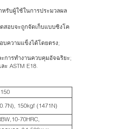
ำหรับผู้ใช้ในการประมวลผล
รทดสอบจะถูกจัดเก็บแบบซิงโค
ดสอบความแข็งได้โดยตรง;
ละการทำงานควบคุมอัจฉริยะ;
และ ASTM E18.
150
80.7N), 150kgf (1471N)
RBW,10-70HRC,