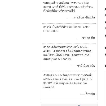
ขอบคุณสำหรับหัวกด (เพชรกรวย 120
องศา) เราเพิ่งได้รับและทดสอบแล้ว หัวกด
เป็นสิ่งที่ดีตามที่เราคาดไว้
—— ดาเลียส สกินนูลิส
การวัดเป็นสิ่งที่ดีสำหรับ Brinell Tester
HBST-3000
—— ซุน ชุล คิม
สวัสดี เครื่องทดสอบความแข็ง iVick-
484ST ได้รับการติดตั้งเมื่อสัปดาห์ที่แล้ว
และใช้งานได้ดี ขอขอบคุณสำหรับการ
สนับสนุนอย่างมืออาชีพ
—— ซาบีเนียน สมิธ
ฉันยินดีที่จะแจ้งให้คุณทราบว่าการติดตั้ง
เครื่องทดสอบความแข็ง Brinell รุ่น SHB-
3000C เสร็จสมบูรณ์แล้ว ฉันอยากจะ
ขอบคุณ!
—— ร็อบบิน