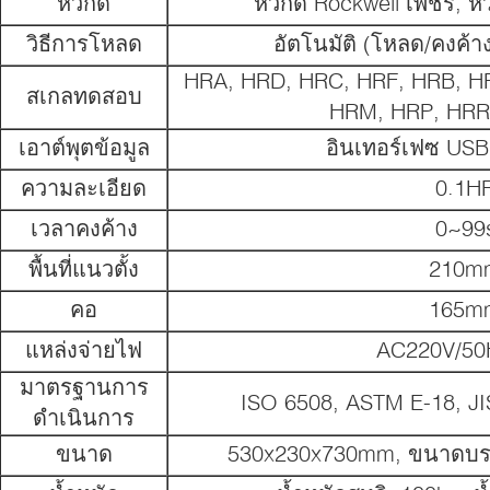
หัวกด
หัวกด Rockwell เพชร, 
วิธีการโหลด
อัตโนมัติ (โหลด/คงค้
HRA, HRD, HRC, HRF, HRB, H
สเกลทดสอบ
HRM, HRP, HRR
เอาต์พุตข้อมูล
อินเทอร์เฟซ US
ความละเอียด
0.1H
เวลาคงค้าง
0~99
พื้นที่แนวตั้ง
210m
คอ
165m
แหล่งจ่ายไฟ
AC220V/50
มาตรฐานการ
ISO 6508, ASTM E-18, JI
ดำเนินการ
ขนาด
530x230x730mm, ขนาดบร