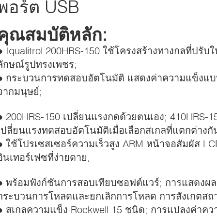
พอร์ต USB
คุณสมบัติหลัก:
● Iqualitrol 200HRS-150 ใช้โครงสร้างทางกลที่ปรั
ลักษณ์รูปทรงเพชร;
● กระบวนการทดสอบอัตโนมัติ แสดงค่าความแข็งแบบด
จากมนุษย์;
● 200HRS-150 เปลี่ยนแรงกดด้วยตนเอง; 410HRS-150
เปลี่ยนแรงทดสอบอัตโนมัติเมื่อเลือกสเกลที่แตกต่างกั
● ใช้โปรเซสเซอร์ความเร็วสูง ARM หน้าจอสัมผัส L
อินเทอร์เฟซที่ง่ายดาย,
● พร้อมฟังก์ชันการสอบเทียบซอฟต์แวร์; การแสดงผ
กระบวนการโหลดและยกเลิกการโหลด การสังเกตสถ
● สเกลความแข็ง Rockwell 15 ชนิด; การแปลงค่าควา