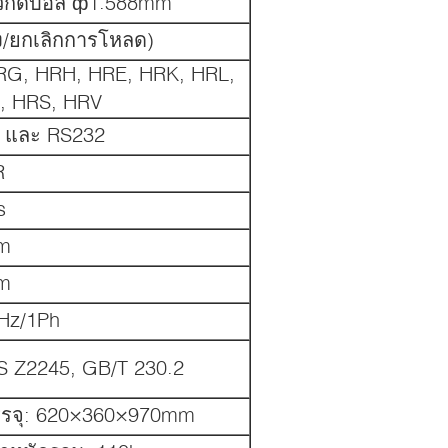
หัวกดบอล ф1.588mm
าง/ยกเลิกการโหลด)
RG, HRH, HRE, HRK, HRL,
, HRS, HRV
B และ RS232
R
s
m
m
Hz/1Ph
S Z2245, GB/T 230.2
รจุ: 620×360×970mm