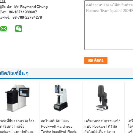
Ltd.
ผู้ติดต่อ:
Mr. Raymond Chung
โทร:
86-13711988687
แฟกซ์:
86-769-22784276
ผลิตภัณฑ์อื่น ๆ
ัวกดที่ยื่นออกมา เครื่อง
อัตโนมัติเต็ม Twin
เครื่องทดสอบความแข็ง
เคร
ดสอบความแข็ง
Rockwell Hardness
แบบ Rockwell ดิจิทัล
โร
ockwell แบบปกติและ
Tester iqualitrol iRock-
อัตโนมัติเต็มรูปแบบ
แข็