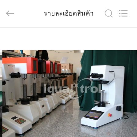
Quality
Control
Technology
รายละเอียดสินค้า
Co.,
Ltd..
All
Rights
Reserved.
บ้าน
Developed
by
ECER
สินค้า
วิดีโอ
เกี่ยว
กับ
เรา