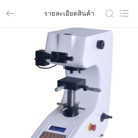
Dongguan
Quality
Control
Technology
รายละเอียดสินค้า
Co.,
Ltd..
All
Rights
Reserved.
บ้าน
Developed
by
ECER
สินค้า
วิดีโอ
เกี่ยว
กับ
เรา