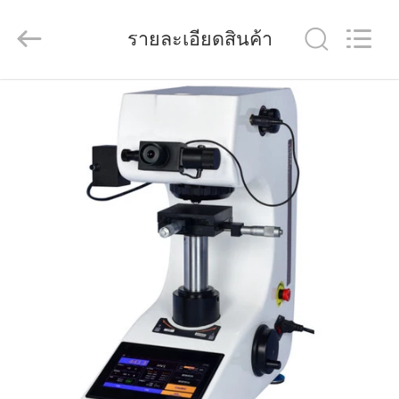
2026
Dongguan
Quality
รายละเอียดสินค้า
Control
Technology
Co.,
Ltd..
All
Rights
บ้าน
Reserved.
Developed
by
ECER
สินค้า
วิดีโอ
เกี่ยว
กับ
เรา