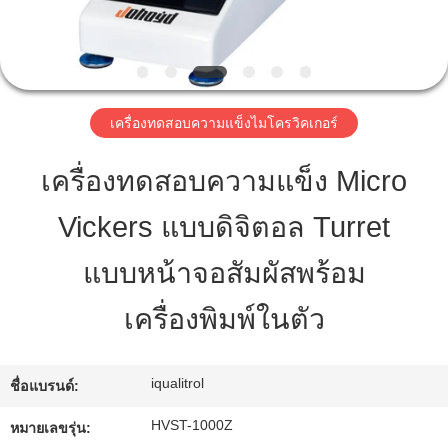
ทัวร์
โรงงาน
เครื่องทดสอบความแข็งไมโครวิคเกอร์
เครื่องทดสอบความแข็ง Micro
การ
Vickers แบบดิจิตอล Turret
ควบคุม
แบบหน้าจอสัมผัสพร้อม
คุณภาพ
เครื่องพิมพ์ในตัว
แผนผัง
iqualitrol
ชื่อแบรนด์:
เว็บไซต์
HVST-1000Z
หมายเลขรุ่น: