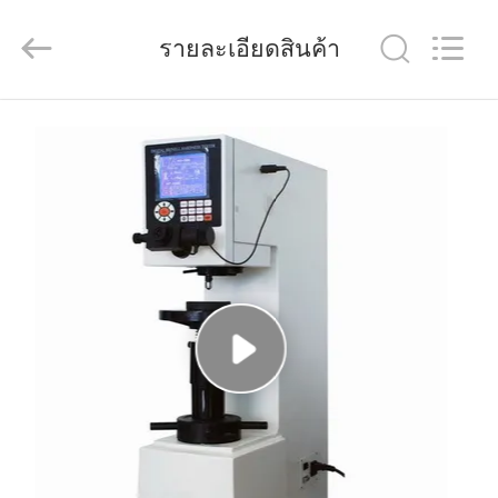
Dongguan
Quality
Control
Technology
รายละเอียดสินค้า
Co.,
Ltd..
All
Rights
Reserved.
บ้าน
Developed
by
ECER
สินค้า
วิดีโอ
เกี่ยว
กับ
เรา