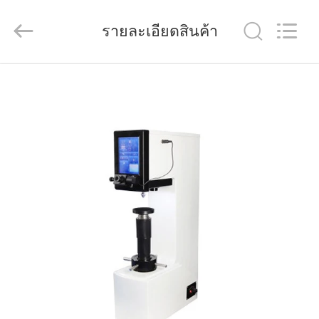
Dongguan
Quality
Control
Technology
รายละเอียดสินค้า
Co.,
Ltd..
All
Rights
Reserved.
บ้าน
Developed
by
ECER
สินค้า
วิดีโอ
เกี่ยว
กับ
เรา