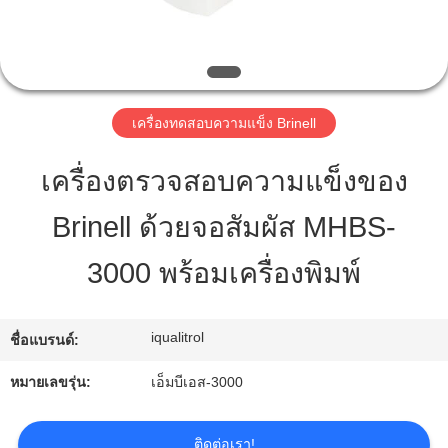
ทัวร์
โรงงาน
เครื่องทดสอบความแข็ง Brinell
เครื่องตรวจสอบความแข็งของ
การ
Brinell ด้วยจอสัมผัส MHBS-
ควบคุม
3000 พร้อมเครื่องพิมพ์
คุณภาพ
iqualitrol
ชื่อแบรนด์:
แผนผัง
หมายเลขรุ่น:
เอ็มบีเอส-3000
เว็บไซต์
ติดต่อเรา!