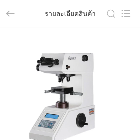
2026
Dongguan
Quality
รายละเอียดสินค้า
Control
Technology
Co.,
Ltd..
All
Rights
บ้าน
Reserved.
Developed
by
ECER
สินค้า
วิดีโอ
เกี่ยว
กับ
เรา