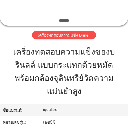
ทัวร์
โรงงาน
เครื่องทดสอบความแข็ง Brinell
เครื่องทดสอบความแข็งของบ
การ
รินลล์ แบบกระแทกด้วยหมัด
ควบคุม
พร้อมกล้องจุลินทรีย์วัดความ
คุณภาพ
แม่นยําสูง
แผนผัง
iqualitrol
ชื่อแบรนด์:
เว็บไซต์
หมายเลขรุ่น:
เอชบีซี